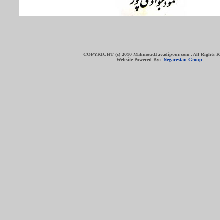
COPYRIGHT (c) 2010 MahmoudJavadipour.com , All Rights R
Website Powered By:
Negarestan Group