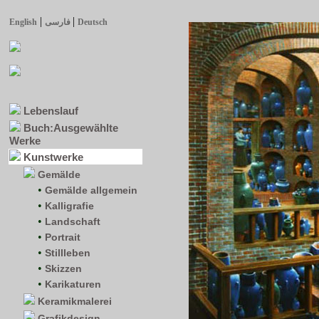
|
|
English
فارسی
Deutsch
Lebenslauf
Buch:Ausgewählte
Werke
Kunstwerke
Gemälde
•
Gemälde allgemein
•
Kalligrafie
•
Landschaft
•
Portrait
•
Stillleben
•
Skizzen
•
Karikaturen
Keramikmalerei
Grafikdesign